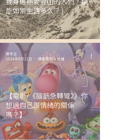
我身邊熱愛登山的人們，還
能如常生活多久？」
陳亭亘
2024年6月21日
讀畢需時 4 分鐘
【電影/《腦筋急轉彎2》你
想過自己跟情緒的關係
嗎？】