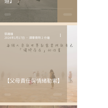
道】
張巍鐘
2024年1月17日
讀畢需時 2 分鐘
【父母責任與情緒勒索】