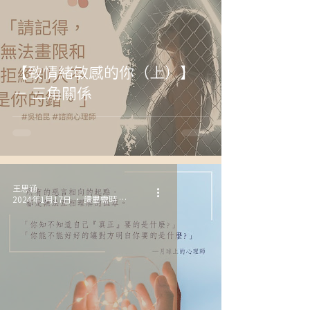
【致情緒敏感的你（上）】
－ 三角關係
王思涵
2024年1月17日
讀畢需時 3 分鐘