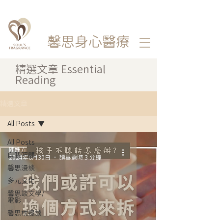
馨思
身心醫療
精選文章 Essential
Reading
精選文章
All Posts
All Posts
陳姝卉
自我照顧
2024年8月30日
讀畢需時 3 分鐘
馨思漫談
多元文化
馨思談文學/
電影
馨思枕邊談