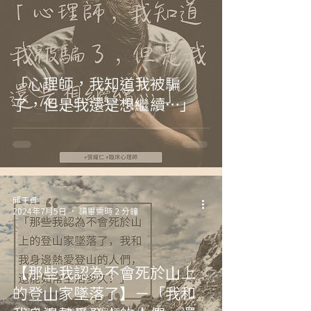
「心理師，我知道我被騙
了，但是我還是想繼續…」
邱壬貞
2024年7月5日
讀畢需時 2 分鐘
【那些我認為不會死於山上
的登山家墜落了】－「我和