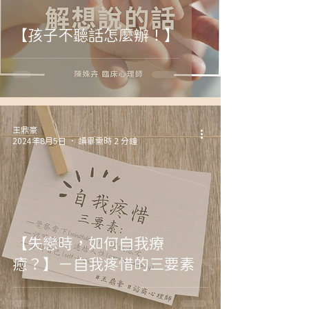
【孩子不聽話怎麼辦！】
王鼎豪
2024年8月5日
讀畢需時 2 分鐘
【失戀時，如何自我療
癒？】－自我疼惜的三要素