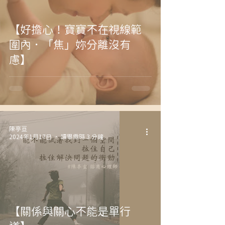
【好擔心！寶寶不在視線範
圍內．「焦」妳分離沒有
慮】
陳亭亘
2024年1月17日
讀畢需時 3 分鐘
【關係與關心不能是單行