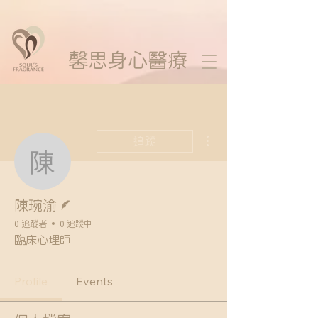
馨思
身心醫療
更多動作
追蹤
陳琬渝
作者
陳琬渝
0 追蹤者
0 追蹤中
臨床心理師
Profile
Events