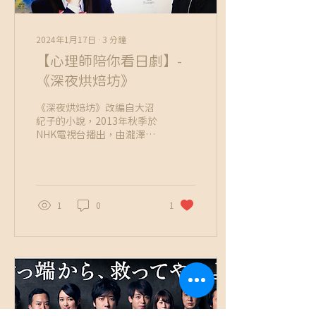
2024年1月17日
∙
3
分鐘
【心理師陪你看日劇】-
《深夜烘焙坊》
《深夜烘焙坊》改編自大沼
紀子的小說，2013年秋季於
NHK電視台播出，由瀧澤秀
明主演，故事描述只在深夜
營業的烘焙坊，與上門顧客
間的溫馨故事。
1
0
1