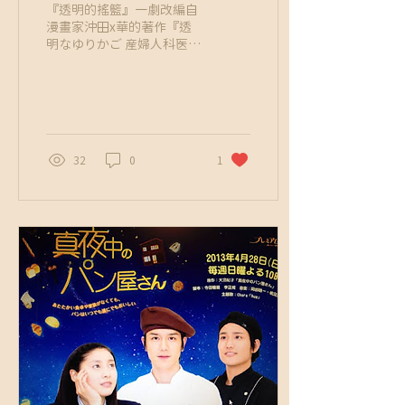
『透明的搖籃』一劇改編自
漫畫家沖田x華的著作『透
明なゆりかご 産婦人科医院
看護師見習い日記』，作者
沖田x華本身有注意力不足
過動症及學習障礙，故事是
以作者17歲時在婦產科見習
的經驗為藍圖展開。 主角葵
雖不擅長溝通、且容易被情
32
0
1
緒左右