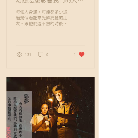
幻想怎麼影響我們的人
生】
每個人身邊，可能都多少遇
過幾個看起來光鮮亮麗的朋
友。跟他們還不熟的時後，
總是會很驚嘆於他們的自在
和坦然。但若有機會跟他們
更靠近時，卻時常感覺到這
些看起來很美好的外貌背
後，藏著一些令人心疼的脆
131
0
1
弱眼神。遊走於華爾街和紐
約上層社會的年輕女孩，安
娜德爾維Anna Delvey便是
一個令人