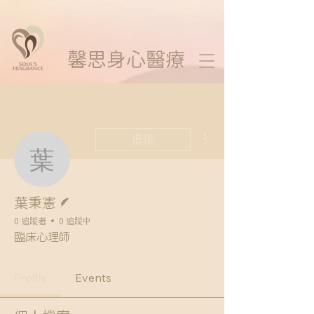
馨思
身心醫療
更多動作
追蹤
葉秉憲
作者
葉秉憲
0 追蹤者
0 追蹤中
臨床心理師
Profile
Events