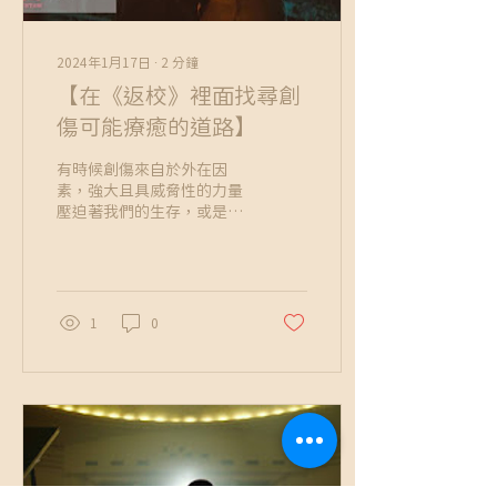
2024年1月17日
∙
2
分鐘
【在《返校》裡面找尋創
傷可能療癒的道路】
有時候創傷來自於外在因
素，強大且具威脅性的力量
壓迫著我們的生存，或是突
如其來的緊急事件震驚了我
們的生命。但也有的時候，
創傷來自於我們內心，違背
道德感的當下判斷，讓我們
內心始終處於拉扯的痛苦。
1
0