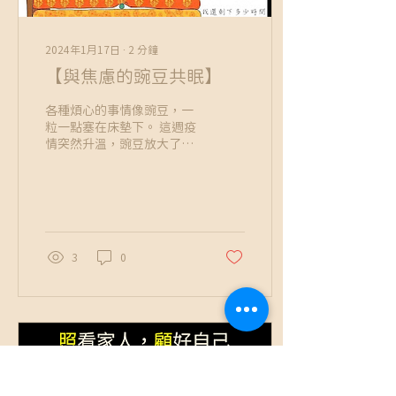
2024年1月17日
∙
2
分鐘
【與焦慮的豌豆共眠】
各種煩心的事情像豌豆，一
粒一點塞在床墊下。 這週疫
情突然升溫，豌豆放大了，
我們也可能變成碗豆公主，
對煩心的事情更有感覺，翻
來覆去都會被藏在床墊下的
豌豆扎到，不只擔心被感
染，我許多接案維生的朋友
也在這波疫情下，被取消許
3
0
多工作，產生財務上的苦
惱。