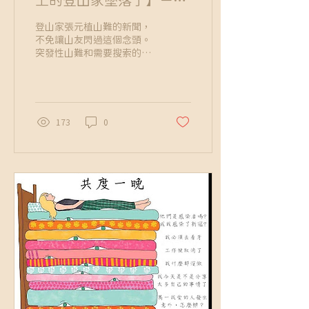
上的登山家墜落了】－
「我和我身邊熱愛登山的
登山家張元植山難的新聞，
人們，還能如常生活多
不免讓山友閃過這個念頭。
突發性山難和需要搜索的山
久？」
難差別，是一覺醒來，世界
就變了樣，事實大力打過
來，不得不接受，但毫無準
備。
173
0