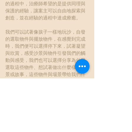
的過程中，治療師希望的是提供同理與
保護的經驗，讓案主可以自由地探索與
創造，並在經驗的過程中達成療癒。
我們可以試著像孩子一樣地玩沙，自發
的選取物件與擺放物件，在感覺到完成
時，我們便可以選擇停下來，試著凝望
與欣賞，感受沙景與物件引發我們的觸
動與感受，我們也可以選擇分享為什麼
選取這些物件、想試著做出什麼樣的場
景或故事，這些物件與場景帶给我們什
麼樣的感受與意義。在創造與凝望沙景
的過程中，我們可能會享受那專注的當
下，可能會有各式各樣的感受，如我們
可能會感受到心靈的平靜、悲傷、愉
悅、成就感與釋放，治療師將會全神貫
注地傾聽，跟隨案主一同進入並探索內
在心靈的狀態，並在適當的時機與案主
一同回顧這個旅程。