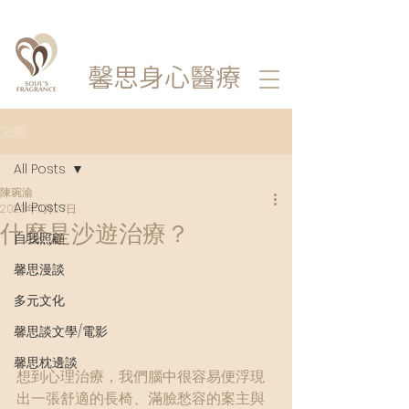
馨思
身心醫療
文章
All Posts
陳琬渝
All Posts
2023年11月27日
什麼是沙遊治療？
自我照顧
馨思漫談
多元文化
馨思談文學/電影
馨思枕邊談
想到心理治療，我們腦中很容易便浮現
出一張舒適的長椅、滿臉愁容的案主與