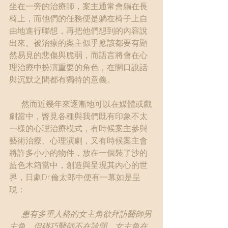
坐在一旁的治療師，案主通常會躺在長
椅上，而他們的任務便是躺在椅子上自
由地進行聯想，再把他們想到的內容說
出來。被治療的案主似乎應該都要有顯
然易見的悲傷與脆弱，而語言將會在心
理治療中扮演重要的角色，在開口說話
與沉默之間都有獨特的意義。
      然而近幾年來逐漸地可以在媒體或戲
劇當中，瞥見各種與我們既有印象不太
一樣的心理治療模式，有時候案主參與
藝術治療、心理演劇，又有時候案主會
將許多小小的物件，放在一個裝了沙的
藍色木箱當中，創造與呈現其內心的世
界，日劇Dr.倫太郎中便有一幕如是呈
現：
患有多重人格的女主角欲拜訪醫師男
主角，但碰巧醫師不在診間，女主角在