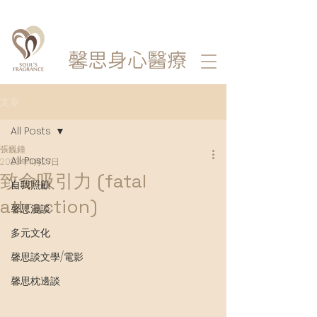
馨思
身心醫療
文章
All Posts
張巍鐘
All Posts
2023年11月27日
致命吸引力 (fatal
自我照顧
attraction)
馨思漫談
多元文化
馨思談文學/電影
馨思枕邊談