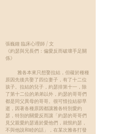
張巍鐘 臨床心理師 / 文
《約瑟與兄長們：偏愛反而破壞手足關
係》
	雅各本來只想娶拉結，但礙於種種
原因先後共娶了四位妻子，有了十二位
孩子。拉結的兒子，約瑟排第十一，除
了第十二位的弟弟以外，約瑟的哥哥們
都是同父異母的哥哥。很可惜拉結卻早
逝，因著各種原因都讓雅各特別愛約
瑟，特別的關愛反而讓「約瑟的哥哥們
見父親愛約瑟過於愛他們，就恨約瑟，
不與他說和睦的話」，在某次雅各打發