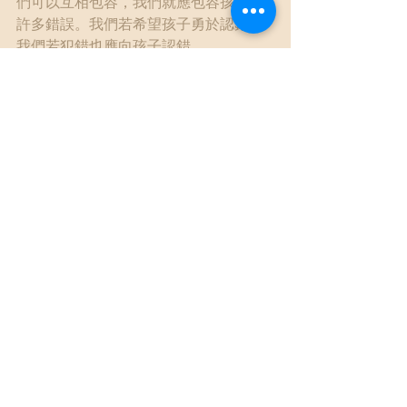
們可以互相包容，我們就應包容孩子們
許多錯誤。我們若希望孩子勇於認錯，
我們若犯錯也應向孩子認錯。
	從小就該把孩子當可以獨立自主的
個體，適時地把孩子當作「大人」來尊
重，也從孩子的觀點來看世界，同理與
陪伴。
親子關係
手足關係
聖經
多元文化
查看全部
最新文章