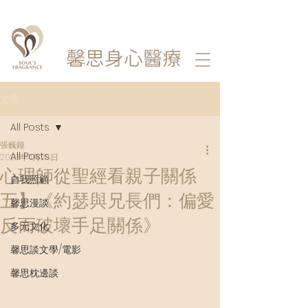
馨思
身心醫療
文章
All Posts
張巍鐘
All Posts
2023年11月28日
心理師從聖經看親子關係
自我照顧
五】《約瑟與兄長們：偏愛
馨思漫談
反而破壞手足關係》
多元文化
馨思談文學/電影
馨思枕邊談