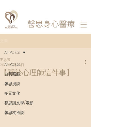
馨思
身心醫療
文章
All Posts
王思涵
All Posts
2023年11月28日
【關於心理師這件事】
自我照顧
馨思漫談
多元文化
馨思談文學/電影
馨思枕邊談