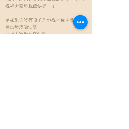
祝福大家母親節快樂！！
＃如果你沒有孩子為你祝福你更要祝福
自己母親節快樂
＃祝大家母親節快樂
good enough mother是溫尼考特提
出的足夠好的母親
＃歡迎按讚分享文章
#不會在粉絲專頁上做個人心理治療
＃吳宸希NGH催眠師諮商心理師
內在媽媽
多元文化
查看全部
最新文章