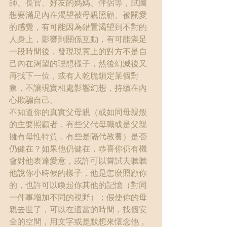
師、長官、好友的媽媽、伴侶等，試圖
想要滿足內在渴望被母親照顧、被關愛
的感覺，有可能因為錯置渴望到不對的
人身上，影響到關係互動，有可能滿足
一段時間後，發現現實上的對方不是自
己內在渴望的理想樣子，然後幻滅後又
再找下一位，或有人乾脆鎖定某個對
象，不讓現實相處影響幻想，持續在內
心欺騙自己。
不知道你的真實父母親（或如同母親般
的主要照顧者，有些父代母職或是父親
擁有母性特質，有些是隔代教養）是否
仍健在？如果他仍健在，恭喜你仍有機
會對他表達愛意，或許可以嘗試去聽聽
他說你小時候的樣子，他是怎麼照顧你
的，也許可以喚起你其他的記憶（對同
一件事增加不同的視野）；假使你的母
親去世了，可以在適當的時間，找個安
全的空間，用文字或是默想來懷念他，