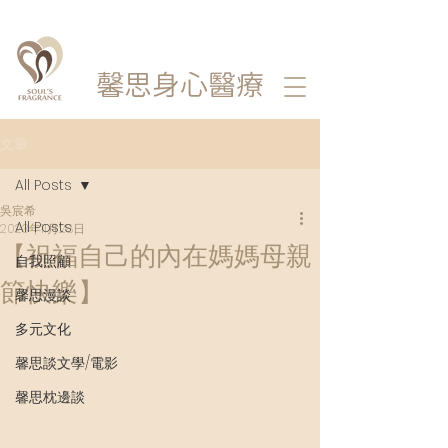
馨思
身心醫療
文章
All Posts
吳宸希
All Posts
2023年11月28日
【祝福自己的內在媽媽母親
自我照顧
節快樂】
馨思漫談
多元文化
馨思談文學/電影
馨思枕邊談