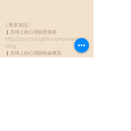
//更多資訊//
▎月球上的心理師部落格
http://psychologistmoon.pixnet.net/
blog
▎月球上的心理師粉絲專頁
www.facebook.com/Psychologist.Mo
on/
▎存在催眠治療學會　
www.facebook.com/existentialhypn
otherapy/
心理師好黑暗專欄
過不去總有過不去的原因
不原諒又怎樣
完整的自己才能走得更遠
自我照顧