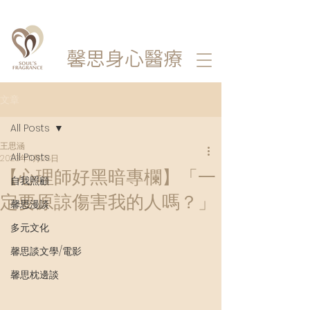
馨思
身心醫療
文章
All Posts
王思涵
All Posts
2023年11月28日
【心理師好黑暗專欄】「一
自我照顧
定要原諒傷害我的人嗎？」
馨思漫談
多元文化
馨思談文學/電影
馨思枕邊談