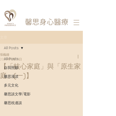
馨思
身心醫療
文章
All Posts
張巍鐘
All Posts
2023年11月28日
【「核心家庭」與「原生家
自我照顧
庭」(一)】
馨思漫談
多元文化
馨思談文學/電影
馨思枕邊談