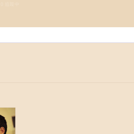
0
追蹤中
師