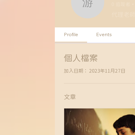
0
追蹤者
游賀凱
代理老
Profile
Events
個人檔案
加入日期： 2023年11月27日
文章