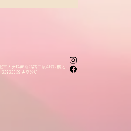
北市大安區羅斯福路二段41號7樓之1
2)33933369 古亭診所