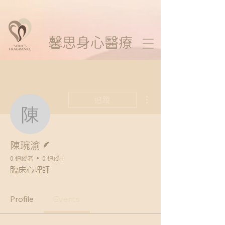
馨思
身心醫療
更多動作
追蹤
陳琬渝
作者
陳琬渝
0 追蹤者
0 追蹤中
臨床心理師
Profile
Events