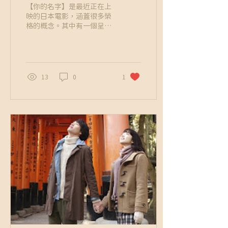
【你的名字】是最近正在上
映的日本電影，涵蓋很多榮
格的概念。其中有一個呈現
了榮格心理學與東方哲學的
集體無意識交錯，這個概念
在電影裡稱為「結（むす
び）」，跟榮格的「同時
性」現象有關，在佛學則可
13
0
1
能類似於「因緣」，而在台
灣泛泰雅及太魯閣族原住民
的神學中，則與「編織之
神」類似。