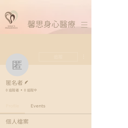
馨思
身心醫療
更多動作
追蹤
匿名者
作者
匿名者
0 追蹤者
0 追蹤中
Profile
Events
個人檔案