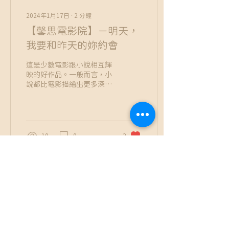
2024年1月17日
∙
2
分鐘
【馨思電影院】－明天，
我要和昨天的妳約會
這是少數電影跟小說相互輝
映的好作品。一般而言，小
說都比電影描繪出更多深刻
的片段，電影畫面的流動，
雖然提供豐富的視覺效果，
但不一定能呈現文字描述時
的細膩與緩慢。
10
0
2
2023年11月28日
∙
2
分鐘
心理劇的閱卷者思維
去年還在美國的時候，有機