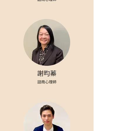
謝昀蓁
諮商心理師