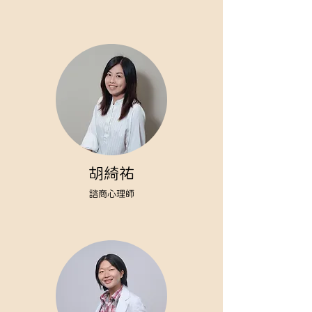
胡綺祐
諮商心理師