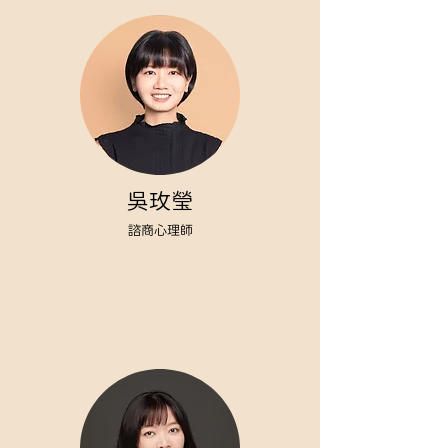
吳玫瑩
諮商心理師