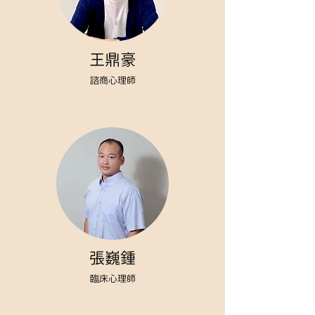
王鼎豪
諮商心理師
​張巍鍾
臨床心理師