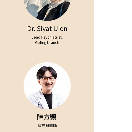
Dr. Siyat Ulon
Lead Psychiatrist,
Guting branch
陳方顥
精神科醫師