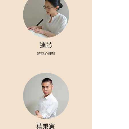
連芯
諮商心理師
葉秉憲