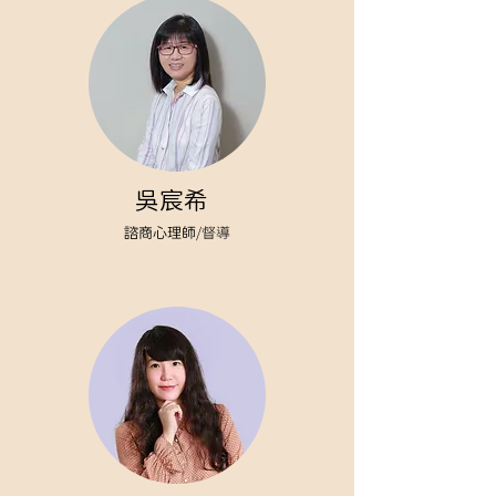
吳宸希
諮商心理師
/督導