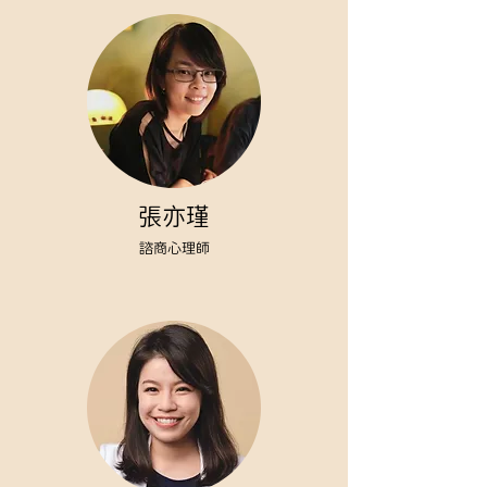
張亦瑾
諮商心理師