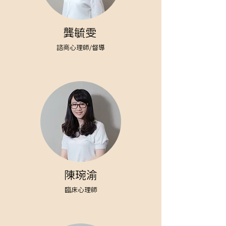
龔毓雯
諮商心理師/督導
陳琬渝
臨床心理師