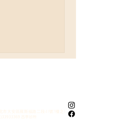
: 到底怎麼樣才算是 #情緒
北市大安區羅斯福路二段41號7樓之1
？我又要如何知道自己被
2)33933369 古亭診所
了？】