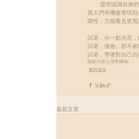
        儘管認識自身的陰影不容易，群體的陰影更難覺察，但陰影卻是人生得以深化的滋糧。
當人們有機會發現自
限性，方能看見更寬
試著，分一點光亮，
試著，擁抱，那不被
試著，帶著對自己的
陰影
分析心理學
榮格
馨思漫談
最新文章