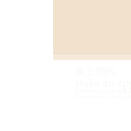
馬上預約
Make an Ap
我們將陪同您探討並解
We are here to help yo
【心理師好黑暗專欄】