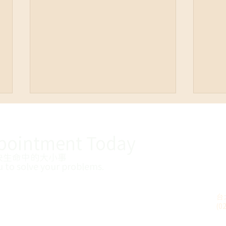
pointment
Today
決生命中的大小事
u to solve your problems
​.
【給總是在關係中忍耐委屈無
【Q
台
法做自己】
勒索
(0
情勒