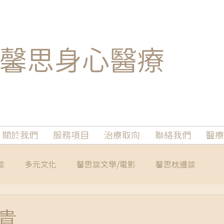
馨思
身心醫療
關於我們
服務項目
治療取向
聯絡我們
醫療
談
多元文化
馨思談文學/電影
馨思枕邊談
貴