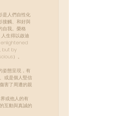
影是人們自性化
影接觸、和好與
的自我。榮格
現，人生得以啟迪
enlightened 
, but by 
nscious）。
的姿態呈現，有
、或是個人堅信
傷害了周遭的親
的互動與真誠的