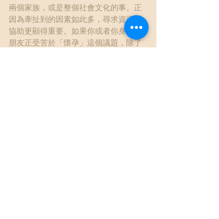
兩個家族，或是整個社會文化的事。正
因為牽扯到的因素如此多，尋求資源與
協助更顯得重要。如果你或者你身邊的
朋友正受苦於「懷孕」這個議題，除了
找家人朋友談談，不妨尋求專業心理人
員的協助，也許會有新的視野。
懷孕
生小孩
多元文化
查看全部
最新文章