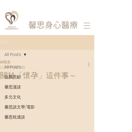
馨思
身心醫療
文章
All Posts
林甄君
All Posts
2023年11月28日
關於「懷孕」這件事～
自我照顧
馨思漫談
多元文化
馨思談文學/電影
馨思枕邊談