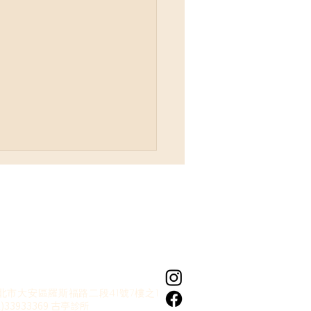
: 到底怎麼樣才算是 #情緒
北市大安區羅斯福路二段41號7樓之1
？我又要如何知道自己被
2)33933369 古亭診所