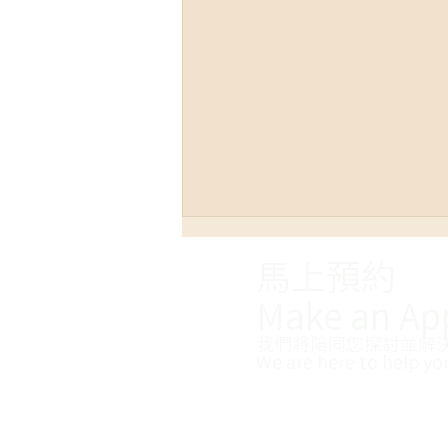
馬上預約
Make an Ap
我們將陪同您探討並解
We are here to help yo
【心理師好黑暗專欄】