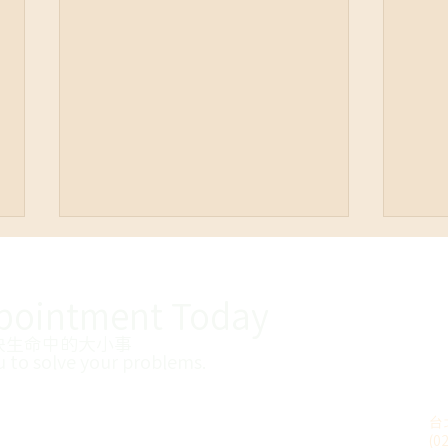
pointment
Today
決生命中的大小事
u to solve your problems
​.
【給總是在關係中忍耐委屈無
【Q
台
法做自己】
勒索
(0