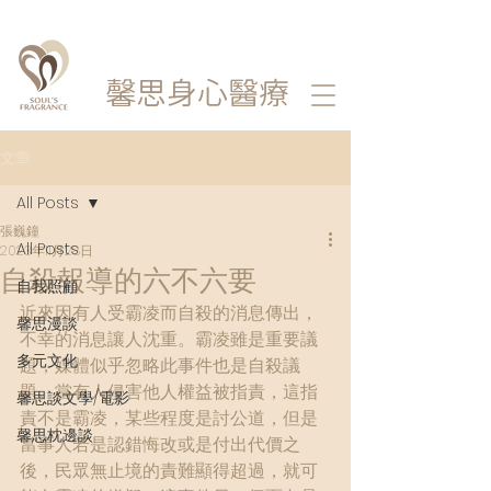
馨思
身心醫療
文章
All Posts
張巍鐘
All Posts
2023年11月28日
自殺報導的六不六要
自我照顧
近來因有人受霸凌而自殺的消息傳出，
馨思漫談
不幸的消息讓人沈重。霸凌雖是重要議
多元文化
題，媒體似乎忽略此事件也是自殺議
題。當有人侵害他人權益被指責，這指
馨思談文學/電影
責不是霸凌，某些程度是討公道，但是
馨思枕邊談
當事人若是認錯悔改或是付出代價之
後，民眾無止境的責難顯得超過，就可