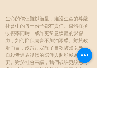
生命的價值難以衡量，維護生命的尊嚴
社會中的每一份子都有責任。媒體在搶
收視率同時，或許更留意媒體的影響
力，如何降低傷害不加油添醋。對於政
府而言，政策訂定除了自殺防治以外，
自殺者遺族後續的陪伴與照顧極為重
要。對於社會來講，我們或許更該思考
我們社會如何更接納與我們不同的人，
讓社會更包容別人而不是隔離別人。就
每一個人來說，我們都有自己的影響
力，我們如何可擁抱我們身邊的人，讓
他們知道他們不孤單。
作者：張巍鐘（臨床心理師）、游賀凱
（自殺者遺族）於2015年05月04日發表