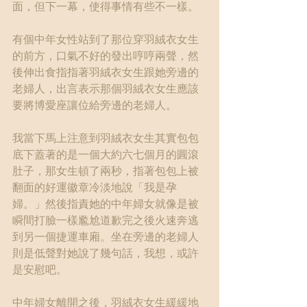
面，但下一幕，使得事情有些不一樣。
有個中年女性站到了那位穿羽絨衣女生
的前方，口氣不好的發出哼哼兩聲，然
後伸出食指指著羽絨衣女生跟她旁邊的
老婦人，出言表示那個羽絨衣女生應該
要將博愛座讓位給旁邊的老婦人。
我當下馬上注意到羽絨衣女生其實包包
底下蓋著的是一個大約六七個月的圓滾
肚子，那女生頓了兩秒，指著包包上被
翻面的好運徽章冷淡地說「我是孕
婦。」然後指責她的中年婦女就像是被
瞬間打臉一樣尷尬道歉完之後火速奔逃
到另一個捷運車廂。坐在旁邊的老婦人
則是低聲對她說了幾句話，我想，或許
是安慰吧。
中年婦女離開之後，羽絨衣女生緩緩地