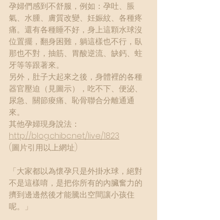
孕婦們感到不舒服，例如：孕吐、脹
氣、水腫、膚質改變、妊娠紋、各種疼
痛。還有各種睡不好，身上這顆水球沒
位置擺，翻身困難，躺這樣也不行，臥
那也不對，抽筋、胃酸逆流、缺鈣、蛀
牙等等跟著來。
另外，肚子大起來之後，身體裡的各種
器官壓迫（見圖示），吃不下、便泌、
尿急、關節痠痛、恥骨聯合分離通通
來。
其他孕婦現身說法：
http://blog.chibc.net/live/1823
(圖片引用以上網址)
「大家都以為懷孕只是外掛水球，絕對
不是這樣唷，是把你所有的內臟奮力的
擠到邊邊然後才能騰出空間讓小孩住
呢。」