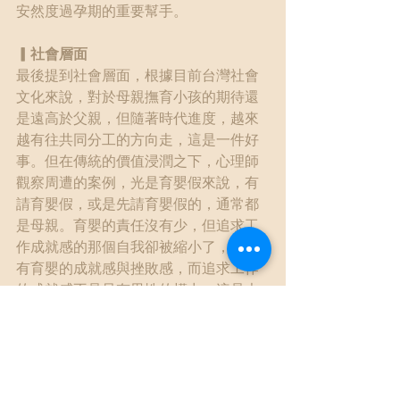
安然度過孕期的重要幫手。
▎社會層面
最後提到社會層面，根據目前台灣社會
文化來說，對於母親撫育小孩的期待還
是遠高於父親，但隨著時代進度，越來
越有往共同分工的方向走，這是一件好
事。但在傳統的價值浸潤之下，心理師
觀察周遭的案例，光是育嬰假來說，有
請育嬰假，或是先請育嬰假的，通常都
是母親。育嬰的責任沒有少，但追求工
作成就感的那個自我卻被縮小了，育嬰
有育嬰的成就感與挫敗感，而追求工作
的成就感不是只有男性的權力。這是大
家都知道的道理，但卻是很多在臨床案
例上產前憂鬱的孕婦們卻很容易被忽略
掉的部分。
接下來是大家對於孕婦的社會期待，有
些孕婦一懷孕之後，這也不能做，那也