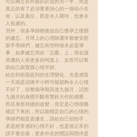
可以獨立在外面趴趴造的另一半，而是
真正的有了必須要更掛心的一個幼小生
命，以及責任，那是令人期待，也會令
人焦慮的。
另外，很多孕婦都會說自己懷孕之後變
的健忘，月球上的心理師通常都會安慰
新手孕婦們，健忘有些時候未必是壞
事，如果健忘用在「忘憂」上，用在讓
周遭的人有更多的呵護上，反而可以幫
助自己跟寶寶心情平靜。
結合到前面提到的生理變化，光是感冒
一天或是頭痛半小時可能就夠令人心情
不好了，但整個孕期高達九個月，試想
九個月的身體不斷有警鈴大作的感覺，
而且身形持續的改變，肯定是心情很難
穩定下來的，所以能穩定自己的心情的
孕婦們都是資優生，請給自己拍拍手，
若是經常感到心情不好，也是很正常的
請不要自責，更多外在的體諒與陪伴是