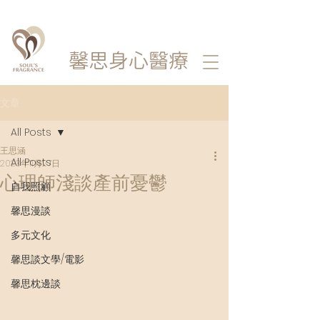
馨思
身心醫療
文章
All Posts
王思涵
All Posts
2023年11月27日
心理師淺談產前憂鬱
自我照顧
馨思漫談
多元文化
馨思談文學/電影
馨思枕邊談