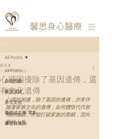
馨思
身心醫療
文章
All Posts
匿名者
All Posts
2023年11月28日
心理困擾除了基因遺傳，還
自我照顧
有文化遺傳
馨思漫談
心理的困擾，除了基因的遺傳，亦常伴
多元文化
隨著家族文化的遺傳，如何體悟代代相
馨思談文學/電影
傳的枷鎖，才能打破家族的禁錮，迎向
新的人生。
馨思枕邊談