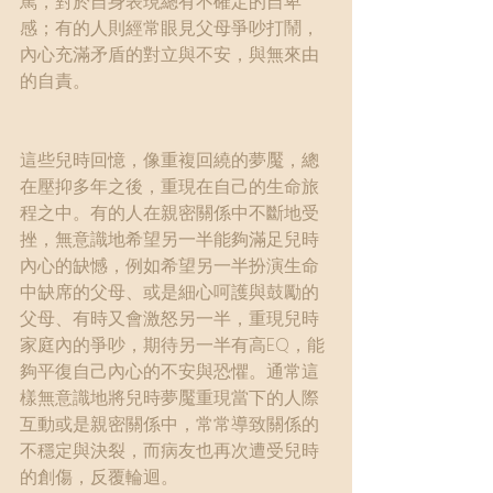
罵，對於自身表現總有不確定的自卑
感；有的人則經常眼見父母爭吵打鬧，
內心充滿矛盾的對立與不安，與無來由
的自責。
這些兒時回憶，像重複回繞的夢魘，總
在壓抑多年之後，重現在自己的生命旅
程之中。有的人在親密關係中不斷地受
挫，無意識地希望另一半能夠滿足兒時
內心的缺憾，例如希望另一半扮演生命
中缺席的父母、或是細心呵護與鼓勵的
父母、有時又會激怒另一半，重現兒時
家庭內的爭吵，期待另一半有高EQ，能
夠平復自己內心的不安與恐懼。通常這
樣無意識地將兒時夢魘重現當下的人際
互動或是親密關係中，常常導致關係的
不穩定與決裂，而病友也再次遭受兒時
的創傷，反覆輪迴。