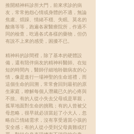
推開精神科診所大門，前來求診的病
友，常常抱怨心情或身體的不適，無論
焦慮、煩躁、情緒不穩、失眠、莫名的
酸痛等等，跑遍各家醫療院所，作過不
同的檢查，吃過各式各樣的藥物，但仍
有說不上來的感受，困擾不已。
精神科的診間裡，除了基本的硬體設
備，還有陪伴病友的精神科醫師。在短
短的時間內，醫師仔細地聆聽病友的心
情，像是進行一場神聖的生命巡禮，而
這個生命的回溯，常常會回到最初的原
生家庭，瞭解每個人潛藏已久的心疼與
不捨。有的人從小失去父母或是單親，
孤單地面對生命的挑戰；有的人曾被父
母忽略，很早就必須當起了小大人，忽
略自己情緒需求，沒有享受過當小孩的
安全感；有的人從小受到父母責難或打