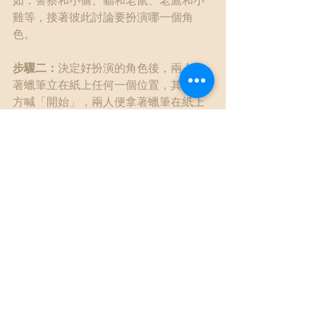
如：警察和小偷、貓和老鼠、老鷹和小
雞等，接著彼此討論要扮演哪一個角
色。
步驟二：
決定好扮演的角色後，兩人拿
著蠟筆立在紙上任何一個位置，其中一
方喊「開始」，兩人便拿著蠟筆在紙上
追逐，例如：扮演貓的人握著蠟筆追，
當老鼠的人則握著蠟筆逃，讓紙上留下
蠟筆的線條痕跡，直到任一方喊
「停」。
步驟三：
兩人觀察蠟筆線條，並轉動紙
張，用不同的方向，從看似凌亂的線條
中，找出浮現的圖樣，並用其他蠟筆的
顏色描繪出來，大約找出三到四個圖，
或越多越好。
步驟四：
進行作品討論，分享找到了哪