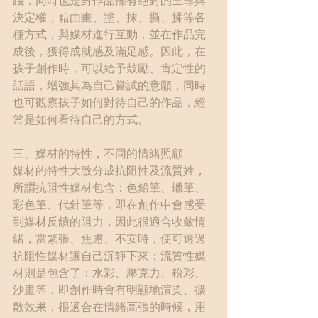
踐，同時也是對作品擁有絕對的主導與
決定權，藉由畫、塗、抹、撕、揉等各
種方式，與媒材進行互動，並在作品完
成後，獲得成就感及滿足感。因此，在
孩子創作時，可以給予鼓勵、肯定性的
話語，增強其為自己嘗試的意願，同時
也可觀察孩子如何對待自己的作品，經
常是如何看待自己的方式。
三、媒材的特性，不同的情緒照顧
媒材的特性大致分成抗阻性及流質姓，
所謂抗阻性媒材包含：色鉛筆、蠟筆、
彩色筆、代針筆等，即在創作中會感受
到媒材反饋的阻力，因此很適合收斂情
緒，當緊張、焦慮、不安時，便可透過
抗阻性媒材讓自己沉靜下來；流質性媒
材則是包含了：水彩、壓克力、粉彩、
沙畫等，即創作時會有明顯地渲染、擴
散效果，很適合在情緒高張的時候，用