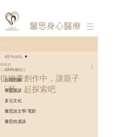
馨思
身心醫療
文章
All Posts
胡綺祐
All Posts
2023年11月27日
從繪畫創作中，讓親子
自我照顧
「藝」起探索吧
馨思漫談
多元文化
馨思談文學/電影
馨思枕邊談