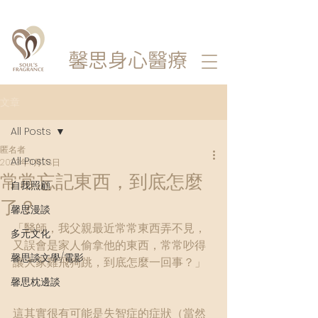
馨思
身心醫療
文章
All Posts
匿名者
All Posts
2023年11月28日
常常忘記東西，到底怎麼
自我照顧
了？
馨思漫談
「醫師，我父親最近常常東西弄不見，
多元文化
又誤會是家人偷拿他的東西，常常吵得
馨思談文學/電影
讓大家雞飛狗跳，到底怎麼一回事？」
馨思枕邊談
這其實很有可能是失智症的症狀（當然