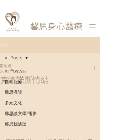
馨思
身心醫療
文章
All Posts
匿名者
All Posts
2023年11月28日
克洛諾斯情結
自我照顧
馨思漫談
多元文化
馨思談文學/電影
馨思枕邊談