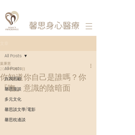
馨思
身心醫療
文章
All Posts
葉秉憲
All Posts
2023年11月27日
你知道你自己是誰嗎？你
自我照顧
『嘸』意識的陰暗面
馨思漫談
多元文化
馨思談文學/電影
馨思枕邊談