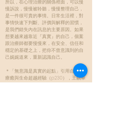
所以，在心理治療的關係裡面，可以慢
慢訴說，慢慢被聆聽，慢慢整理自己，
是一件很可貴的事情。日常生活裡，對
事情快速下判斷、評價與解釋的習慣，
是我們錯失內在訊息的主要原因。如果
想要越來越靠近『真實』的自己，個案
跟治療師都要慢慢來，在安全、信任和
穩定的基礎之上，把你不曾意識到的自
己娓娓道來，重新認識自己。
＊「無意識是真實的起點」引用自宗教
療癒與生命超越經驗（p230），王鎮華
老師的話。
心理治療
慢慢說
真實的自己
會好好的
馨思漫談