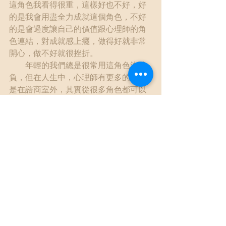
這角色我看得很重，這樣好也不好，好
的是我會用盡全力成就這個角色，不好
的是會過度讓自己的價值跟心理師的角
色連結，對成就感上癮，做得好就非常
開心，做不好就很挫折。
　　年輕的我們總是很常用這角色決勝
負，但在人生中，心理師有更多的時間
是在諮商室外，其實從很多角色都可以
獲取成就感。我是個丈夫；是兒子和弟
弟；是個朋友；是個員工 ；我最近還多
了一個角色，當個爸爸。
　　我們可能也早就知道，這份工作要
做得好，除了練習當個心理師，也要好
好當個人， 去高興去快樂去緊張去痛苦
去挫折去他Ｘ的掉到黑暗裡。
這些不也是我們希望當事人去好好經歷
體驗的嗎？
我提醒著自己，
雖然還是會在錯過當事人時懊悔，