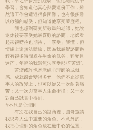
義，不乏許多挫折經驗，但他總能從中
學習，會知道他真心熱愛這份工作，雖
然這工作會遭遇很多困難，也有很多難
以啟齒的感受，但知道他享受著歷程。
　　我也想到研究所敬重的老師，她說
退休後要享受她最喜歡的諮商，老師看
起來很嚮往也期待，「享受」我懂，但
情緒上還無法體驗，因為我感覺諮商過
程有很多時間處在生命的低谷，難受且
迷茫，年輕的我還無法享受那些“苦澀“。
　　苦澀或許也是老練心理師的成就
感。成就感會變得多元，他們不止從當
事人的改變上，也可以從又一次耐著痛
苦；又一次與當事人生命衝撞；又一次
對自己誠實中得到。
#不只是心理師
　　有次在我自己的諮商裡，圓哥邀請
我思考人生中重要的角色。不意外的，
我把心理師的角色放在最中心的位置，