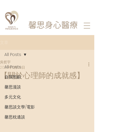
馨思
身心醫療
文章
All Posts
吳哲宇
All Posts
2023年11月28日
【關於心理師的成就感】
自我照顧
馨思漫談
多元文化
馨思談文學/電影
馨思枕邊談