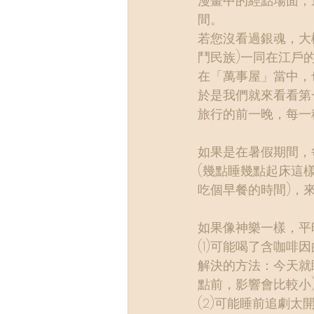
漫畫中的經點場面，
間。
若您沒看過銀魂，大
鬥民族)一同在江戶
在「萬事屋」當中，
於是我們就來看看第
旅行的前一晚，每一
如果是在暑假期間，
(幾點睡幾點起床這
吃個早餐的時間)，
如果像神樂一樣，平
(1)可能喝了含咖
解決的方法：今天就
點前，影響會比較小
(2)可能睡前追劇