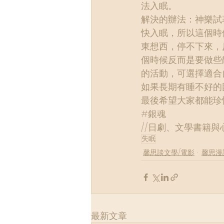
法入眠。
解決的辦法：神樂試
快入眠，所以這個時
東想西，停不下來，
個時候反而是要做些
的活動，可選擇適合
如果長期有睡不好的
最後希望大家都能珍
#銀魂
//
日劇、文學書籍與
失眠
馨思談文學/電影
馨思漫
最新文章