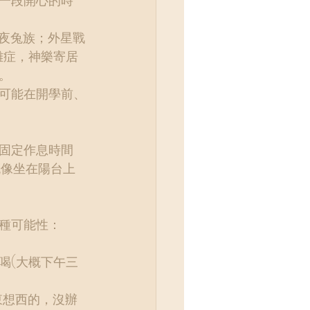
一段開心的時
(夜兔族；外星戰
雜症，神樂寄居
。
可能在開學前、
固定作息時間
概像坐在陽台上
種可能性：
喝(大概下午三
東想西的，沒辦