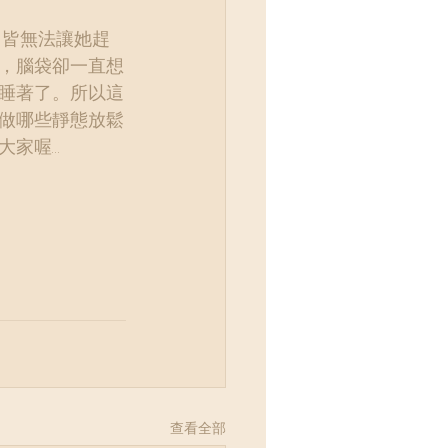
，皆無法讓她趕
，腦袋卻一直想
睡著了。所以這
做哪些靜態放鬆
大家喔…
查看全部