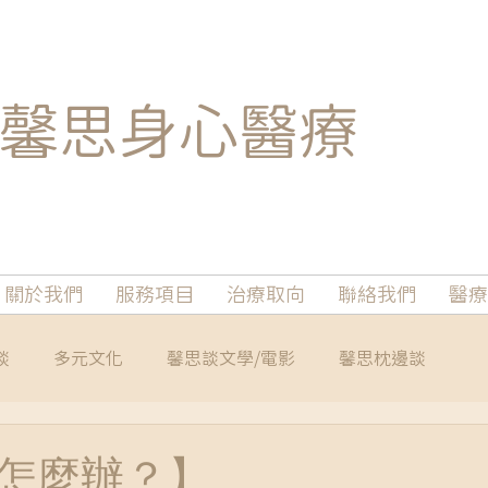
馨思
身心醫療
關於我們
服務項目
治療取向
聯絡我們
醫療
談
多元文化
馨思談文學/電影
馨思枕邊談
怎麼辦？】