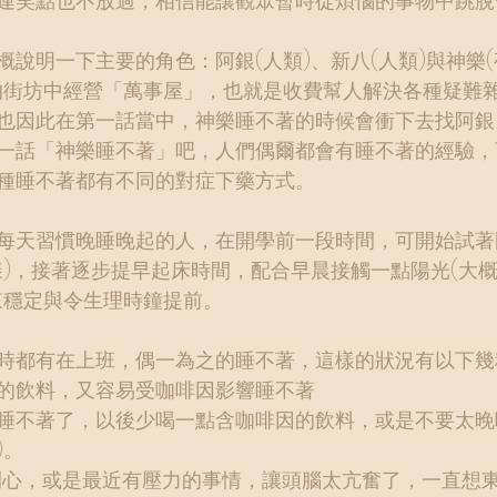
連笑點也不放過，相信能讓觀眾暫時從煩惱的事物中跳脫
概說明一下主要的角色：阿銀(人類)、新八(人類)與神樂
的街坊中經營「萬事屋」，也就是收費幫人解決各種疑難
也因此在第一話當中，神樂睡不著的時候會衝下去找阿銀
一話「神樂睡不著」吧，人們偶爾都會有睡不著的經驗，
種睡不著都有不同的對症下藥方式。
每天習慣晚睡晚起的人，在開學前一段時間，可開始試著
樣)，接著逐步提早起床時間，配合早晨接觸一點陽光(大
來穩定與令生理時鐘提前。
時都有在上班，偶一為之的睡不著，這樣的狀況有以下幾
啡因的飲料，又容易受咖啡因影響睡不著
睡不著了，以後少喝一點含咖啡因的飲料，或是不要太晚
)。
太開心，或是最近有壓力的事情，讓頭腦太亢奮了，一直想