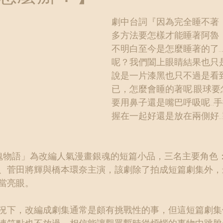
劇中台詞『因為完全睡不著
多方法要怎樣才能睡著阿魯
不明白至今是怎麼睡著的了…
呢？我們闔上眼睛結果也只
說是一片漆黑也只不過是看
已，怎麼會睡的著呢...眼球
要用鼻子還是嘴巴呼吸呢…
握在一起好還是放在兩側好
魂物語」為改編人氣漫畫銀魂的短篇小品，三名主要角色
、菅田將輝與橋本環奈主演，該劇除了拍成短篇劇集外，
當亮眼。
況下，改編成劇集通常是頗有挑戰性的事，但這短篇劇集