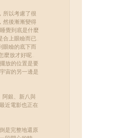
，所以考慮了很
，然後漸漸變得
.睡覺到底是什麼
是合上眼瞼而已…
到眼瞼的底下而
要怎麼放才好呢…
手擺放的位置是要
…宇宙的另一邊是
：阿銀、新八與
最近電影也正在
倒是完整地還原