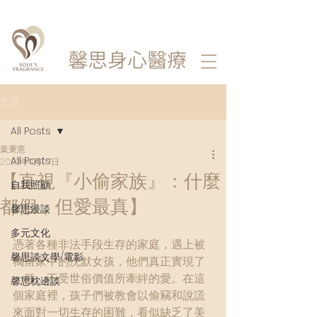
馨思
身心醫療
文章
All Posts
葉秉憲
All Posts
2023年11月27日
【直視『小偷家族』：什麼
自我照顧
都假，但愛最真】
馨思漫談
多元文化
憑著各種非法手段生存的家庭，遇上被
馨思談文學/電影
獨留家中的沈默女孩，他們真正實現了
一種，不受世俗價值所牽絆的愛。在這
馨思枕邊談
個家庭裡，孩子們被教會以偷竊和說謊
來面對一切生存的困難，看似缺乏了美