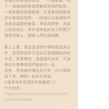
裡感受到壓迫與緊張。『小偷家族』用
了一個極端的家庭樣貌促使我們反思，
一個有愛的家庭關係，不需要競競業業
的社會價值競爭。一味地以社會價值作
為家庭凝聚的根基，爭取高學歷、高收
入或高地位，常常讓家庭的張力與壓力
傷害到家人，讓家人們日漸疏離。
家人之愛，應該是讓陪伴和聆聽成為日
常，道理與競爭不是拉近家庭關係的好
方式，更重要的，是讓彼此知道，不論
發生什麼事情我們都會在一起。
當然，爭執跟拌嘴也是日常，但只要能
緩下來，都能一起好好度過。
#還有很多想講但不能爆雷QQ
中文預告：
https://www.youtube.com/watch?
v=8oK4eTtM0i8