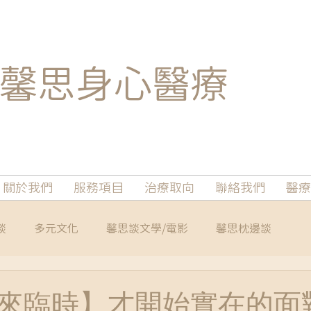
馨思
身心醫療
關於我們
服務項目
治療取向
聯絡我們
醫療
談
多元文化
馨思談文學/電影
馨思枕邊談
來臨時】才開始實在的面