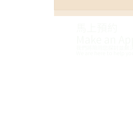
馬上預約
Make an Ap
我們將陪同您探討並解
We are here to help yo
【電影/《腦筋急轉彎2》你想
過自己跟情緒的關係嗎？】