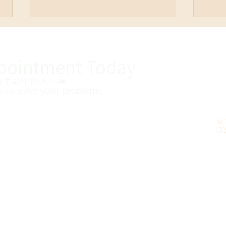
pointment
Today
決生命中的大小事
【透明的搖籃】
u to solve your problems
​.
【是
台
怎麼
(0