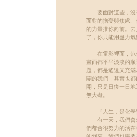
　　要面對這些，沒
面對的擔憂與焦慮。
的力量推你向前。去
了，你只能用盡力氣
　　在電影裡面，范
畫面都平平淡淡的順
題，都是遙遠又充滿
關的我們，其實也都
開，只是日復一日地
無大礙。
　　『人生，是化學
　　有一天，我們會
們都會很努力的活在
的到來，我們也需要