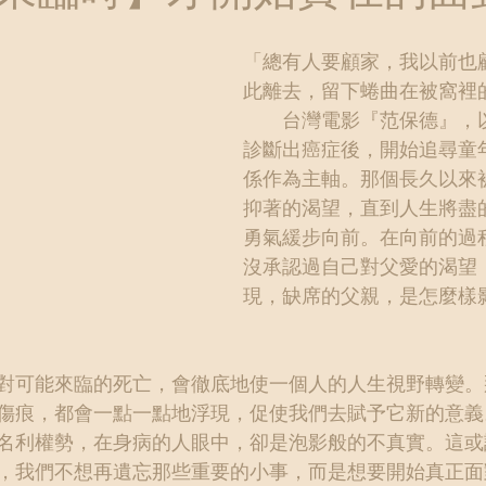
「總有人要顧家，我以前也
此離去，留下蜷曲在被窩裡
　　台灣電影『范保德』，
診斷出癌症後，開始追尋童
係作為主軸。那個長久以來
抑著的渴望，直到人生將盡
勇氣緩步向前。在向前的過
沒承認過自己對父愛的渴望
現，缺席的父親，是怎麼樣
對可能來臨的死亡，會徹底地使一個人的人生視野轉變。
傷痕，都會一點一點地浮現，促使我們去賦予它新的意義
名利權勢，在身病的人眼中，卻是泡影般的不真實。這或
，我們不想再遺忘那些重要的小事，而是想要開始真正面