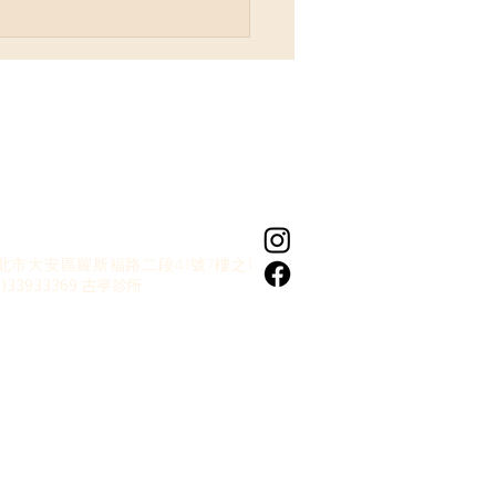
誰創造了安娜？童年幻想
北市大安區羅斯福路二段41號7樓之1
影響我們的人生】
2)33933369 古亭診所