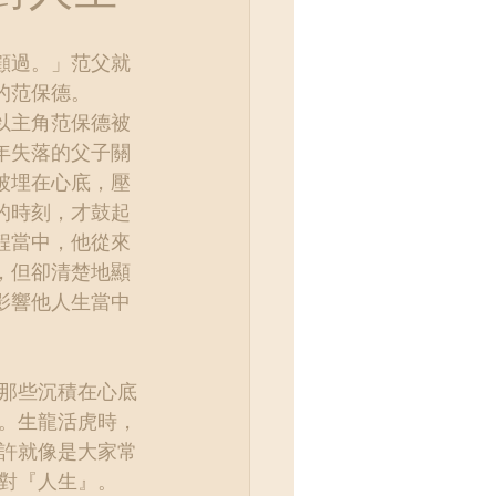
顧過。」范父就
的范保德。
以主角范保德被
年失落的父子關
被埋在心底，壓
的時刻，才鼓起
程當中，他從來
，但卻清楚地顯
影響他人生當中
那些沉積在心底
。生龍活虎時，
許就像是大家常
對『人生』。