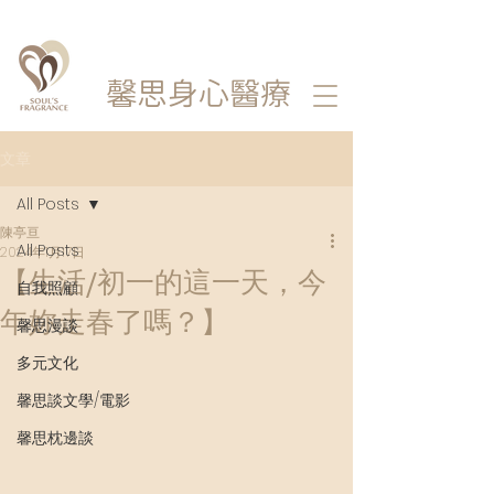
馨思
身心醫療
文章
All Posts
陳亭亘
All Posts
2024年1月17日
【生活/初一的這一天，今
自我照顧
年妳走春了嗎？】
馨思漫談
多元文化
馨思談文學/電影
馨思枕邊談