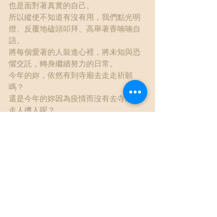
也是面對著真實的自己。
所以縱使不知道有沒有用，我們點光明
燈、反覆地磕頭叩拜、高舉著香喃喃自
語。
將每個愛著的人裝進心裡，將未知與恐
懼交託，轉身繼續努力的日常。
今年的妳，依然有到寺廟去走走祈願
嗎？
還是今年的妳因為疫情而沒有去寺廟走
走人擠人呢？
不論如何，祈願在變化越來越多、難以
預測的局勢裡，我們都仍然能真誠執
心，一點一點地練習柔軟地順應與強韌
地生活。
新年快樂，謝謝各位新的一年依然跟我
在一起。
#新年快樂
傳統
宗教
多元文化