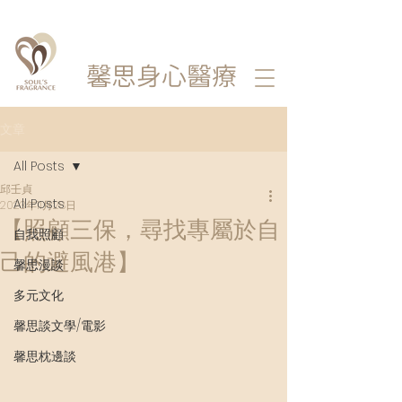
馨思
身心醫療
文章
All Posts
邱壬貞
All Posts
2023年11月28日
【照顧三保，尋找專屬於自
自我照顧
己的避風港】
馨思漫談
多元文化
馨思談文學/電影
馨思枕邊談