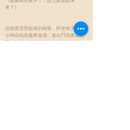
《都被綁在家中了，該怎麼規劃未
來？》
這確實是照顧者的兩難，即使每天一個
小時由喘息服務進場，進出門就會花掉
不少時間，到了照顧如此緊繃的時刻，
線上課程、遠距工作與在家技能，或許
是這個時間為自己撐出空間的方式，例
如應用在家的時間學習打毛線、烘焙、
發展代購業務或準備各類考試，雖然可
能大多數時間被照顧所干擾，但至少有
一件為自己做的事，將有機會為生活注
入期待與力量。
　　照顧，終有一天會走向照「故」，
不論照顧的對象是誰，都會在遙遠的某
一天迎向終點，唯有照顧好自己，我們