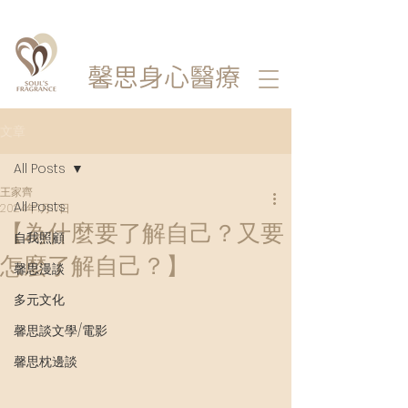
馨思
身心醫療
文章
All Posts
王家齊
All Posts
2024年1月17日
【為什麼要了解自己？又要
自我照顧
怎麼了解自己？】
馨思漫談
多元文化
馨思談文學/電影
馨思枕邊談