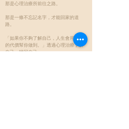
那是心理治療所前往之路。
那是一條不忘記名字，才能回家的道
路。
「如果你不夠了解自己，人生會用昂貴
的代價幫你做到。」透過心理治療了解
自己，找回自己。
如此付出的代價，要比人生插手幫忙，
低得多。
#了解自己
#是為了更愛你
了解自己
馨思漫談
自我照顧