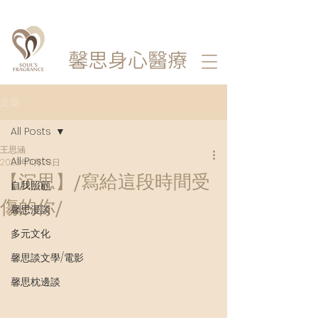
馨思
身心醫療
文章
All Posts
王思涵
All Posts
2023年11月28日
【沉思】/寫給這段時間受
自我照顧
傷的你/
馨思漫談
多元文化
馨思談文學/電影
馨思枕邊談