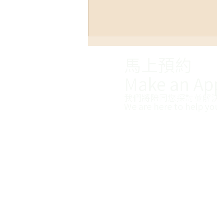
馬上預約
Make an Ap
我們將陪同您探討並解
We are here to help yo
【心理師好黑暗專欄】