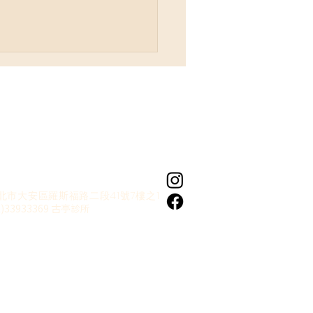
: 到底怎麼樣才算是 #情緒
北市大安區羅斯福路二段41號7樓之1
？我又要如何知道自己被
2)33933369 古亭診所
了？】