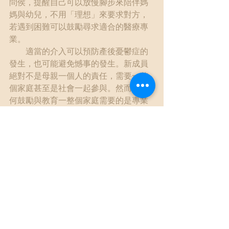
問侯，提醒自己可以放慢腳步來陪伴媽
媽與幼兒，不用「理想」來要求對方，
若遇到困難可以鼓勵尋求適合的醫療專
業。
　　適當的介入可以預防產後憂鬱症的
發生，也可能避免憾事的發生。新成員
絕對不是母親一個人的責任，需要一整
個家庭甚至是社會一起參與。然而，如
何鼓勵與教育一整個家庭需要的是專業
與溫暖。經濟補貼與政令宣導多少對少
子化與兒童福祉會有幫助，但專業與溫
暖人際接觸不可或缺。
#放慢腳步
#好好的適應新身分
#以及好好陪伴著彼此
#親職教育
教養孩子
多元文化