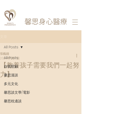
馨思
身心醫療
文章
All Posts
張巍鐘
All Posts
2024年1月17日
【教養孩子需要我們一起努
自我照顧
力】
馨思漫談
多元文化
馨思談文學/電影
馨思枕邊談