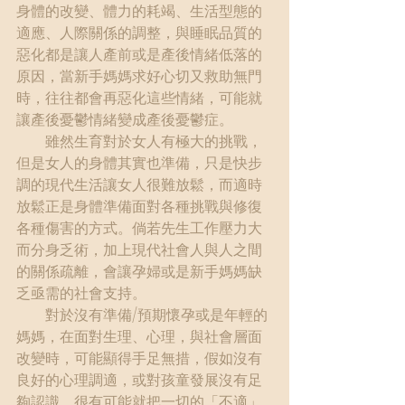
身體的改變、體力的耗竭、生活型態的
適應、人際關係的調整，與睡眠品質的
惡化都是讓人產前或是產後情緒低落的
原因，當新手媽媽求好心切又救助無門
時，往往都會再惡化這些情緒，可能就
讓產後憂鬱情緒變成產後憂鬱症。
　　雖然生育對於女人有極大的挑戰，
但是女人的身體其實也準備，只是快步
調的現代生活讓女人很難放鬆，而適時
放鬆正是身體準備面對各種挑戰與修復
各種傷害的方式。倘若先生工作壓力大
而分身乏術，加上現代社會人與人之間
的關係疏離，會讓孕婦或是新手媽媽缺
乏亟需的社會支持。
　　對於沒有準備/預期懷孕或是年輕的
媽媽，在面對生理、心理，與社會層面
改變時，可能顯得手足無措，假如沒有
良好的心理調適，或對孩童發展沒有足
夠認識，很有可能就把一切的「不適」