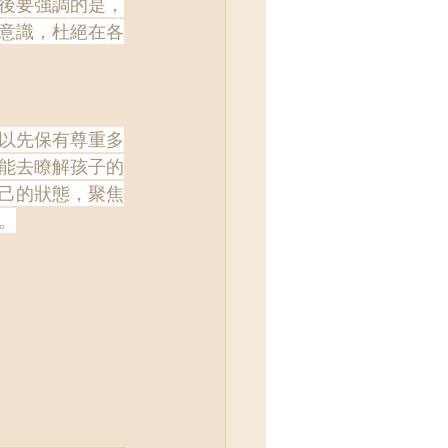
後要強調的是，
意識，杜絕在各
以先保有尊重多
能去瞭解孩子的
己的狀態，聚焦
。