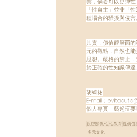
響，倘若可以更彈性
「性自主」並非「性
種場合的騷擾與侵害
其實，價值觀層面的
元的觀點，自然也能
思想。嚴格的禁止，
於正確的性知識傳達
胡綺祐
E-mail：
evitacute
個人專頁：藝起玩耍
親密關係
性
性教育
性價值
多元文化