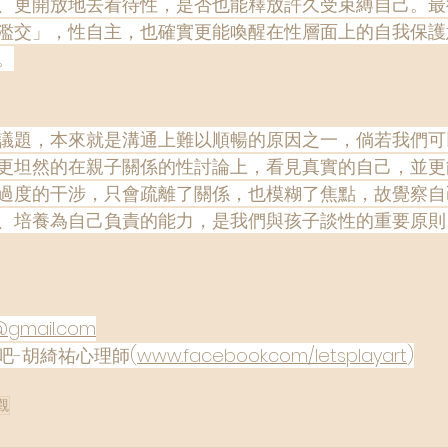
、更開放地去看待性，是否也能釋放許久受束縛自己。最
濫交」，性自主，也確實更能喚醒在性層面上的自我保護
。
議題，本來就是溝通上難以順暢的原因之一，倘若我們可
更坦然的在親子關係的性討論上，看見真實的自己，並更
過度的干涉，只會疏離了關係，也模糊了焦點，故覺察自
、培養為自己負責的能力，是我們與孩子談性的重要原則
@gmail.com
吧-胡綺祐心理師(
www.facebook.com/letsplayart
)
觀