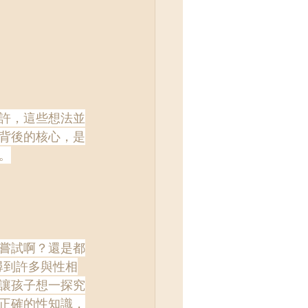
許，這些想法並
背後的核心，是
。
嘗試啊？還是都
尋到許多與性相
讓孩子想一探究
正確的性知識，