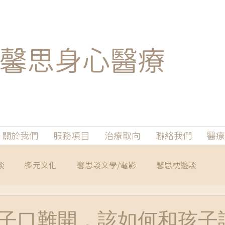
馨思
身心醫療
關於我們
服務項目
治療取向
聯絡我們
醫療
談
多元文化
馨思談文學/電影
馨思枕邊談
子口難開，該如何和孩子