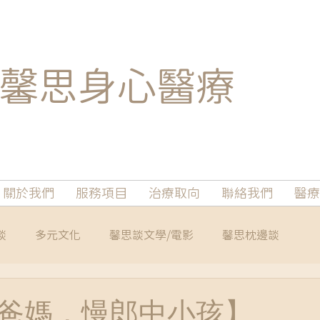
馨思
身心醫療
關於我們
服務項目
治療取向
聯絡我們
醫療
談
多元文化
馨思談文學/電影
馨思枕邊談
爸媽，慢郎中小孩】