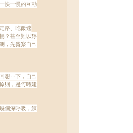
一快一慢的互動
走路、吃飯速
暢？甚至難以靜
測，先覺察自己
回想ㄧ下，自己
原則，是何時建
幾個深呼吸，練