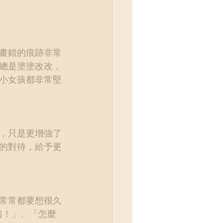
畫錯的痕跡非常
總是塗塗改改，
小女孩都非常堅
，只是更增強了
的對待，給予更
常常都要想很久
啦！」、「怎麼