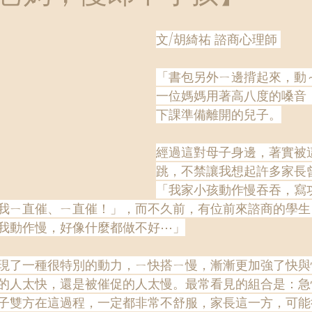
文/胡綺祐 諮商心理師 
「書包另外ㄧ邊揹起來，動
一位媽媽用著高八度的嗓音
下課準備離開的兒子。
經過這對母子身邊，著實被
跳，不禁讓我想起許多家長
「我家小孩動作慢吞吞，寫
我ㄧ直催、ㄧ直催！」，而不久前，有位前來諮商的學生
我動作慢，好像什麼都做不好⋯」
現了一種很特別的動力，ㄧ快搭ㄧ慢，漸漸更加強了快與
的人太快，還是被催促的人太慢。最常看見的組合是：急
子雙方在這過程，一定都非常不舒服，家長這一方，可能