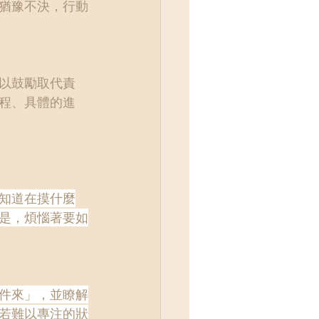
猶豫不決，行動
以鼓勵取代責
程、具體的進
知道在摸什麼
是，煩惱著要如
件來」，並瞭解
若難以專注的狀