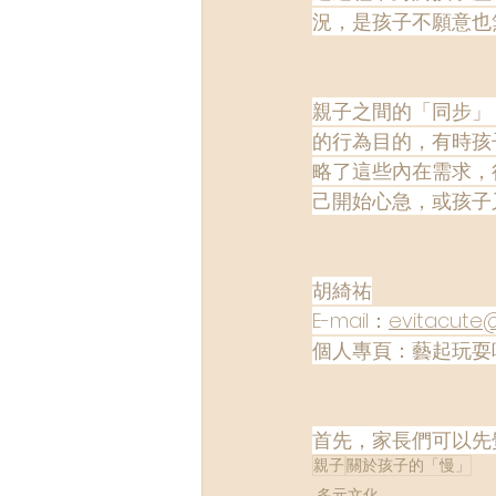
況，是孩子不願意也
親子之間的「同步」
的行為目的，有時孩
略了這些內在需求，
己開始心急，或孩子
胡綺祐
E-mail：
evitacute
個人專頁：藝起玩耍
首先，家長們可以先
親子
關於孩子的「慢」
多元文化