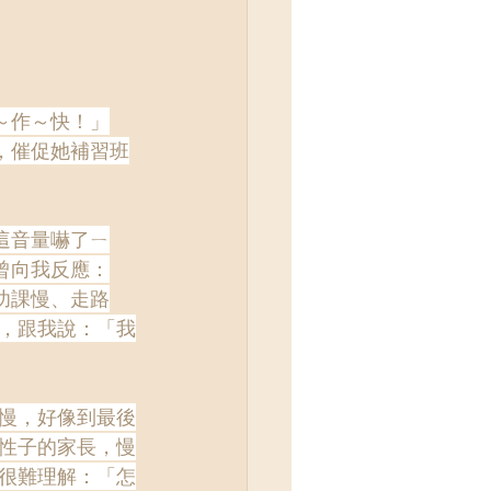
～作～快！」
，催促她補習班
這音量嚇了ㄧ
曾向我反應：
功課慢、走路
，跟我說：「我
慢，好像到最後
性子的家長，慢
很難理解：「怎