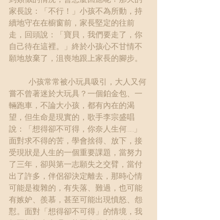
家長說：「不行！」小孩不為所動，持
續地守在在櫥窗前，家長堅定的往前
走，回頭說：「寶貝，我們要走了，你
自己待在這裡。」終於小孩心不甘情不
願地放棄了，沮喪地跟上家長的腳步。
	小孩常常被小玩具吸引，大人又何
嘗不曾著迷於大玩具？一個鉑金包、一
輛跑車，不論大小孩，都有內在的渴
望，但生命是現實的，歌手李宗盛唱
說：「想得卻不可得，你奈人生何……」
面對求不得的苦，學會捨得、放下，接
受現狀是人生的一個重要課題，當努力
了三年，卻與第一志願失之交臂，當付
出了許多，伴侶卻決定離去，那時心情
可能是複雜的，有失落、難過，也可能
有嫉妒、羨慕，甚至可能出現憤怒、怨
懟。面對「想得卻不可得」的情境，我