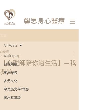
馨思
身心醫療
文章
All Posts
白泰澤
All Posts
2023年11月28日
【心理師陪你過生活】—我
自我照顧
要買
馨思漫談
多元文化
馨思談文學/電影
馨思枕邊談