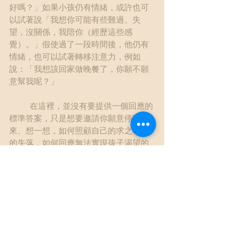
好嗎？」如果小孩仍有情緒，或許也可
以試著說「我想你可能有些難過、失
望，沒關係，我陪你（經歷這些感
覺）。」假使過了一段時間後，他仍有
情緒，也可以試著轉移注意力，例如
說：「我想該回家做晚餐了，你願不願
意幫我呢？」
	在這裡，並沒有要提供一個回應的
標準答案，只是想要邀請你願意停下
來、想一想，如何照顧自己的求之不得
的失落，如何回應無法實現孩子渴望的
現況，用什麼樣的方式，可以幫助自己
或孩子提高挫折容忍力，或是提高自制
力、延宕滿足的能力呢！
#心理師陪你過生活
#心理師的觀察筆記
#我陪你
#先別急著吃棉花糖