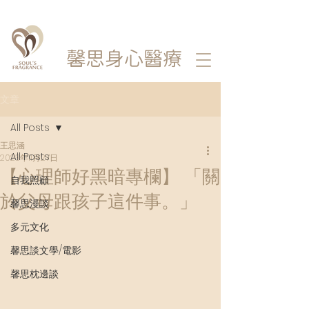
馨思
身心醫療
文章
All Posts
王思涵
All Posts
2023年11月27日
【心理師好黑暗專欄】 「關
自我照顧
於父母跟孩子這件事。」
馨思漫談
多元文化
馨思談文學/電影
馨思枕邊談