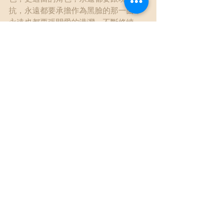
抗，永遠都要承擔作為黑臉的那一面，
永遠也都要張開愛的港灣，不斷修練，
不斷修煉。
關於小孩對父母生氣這件事，其實每天
都在發生，無論小孩是3歲還是18歲乃至
於40歲。沒有父母會想被孩子生氣，被
小孩當成壞人，但父母最大的本錢，也
就是你能夠有時被孩子生氣，被視為黑
臉，但也還能理所當然地繼續愛他，或
許過程糾結艱辛，但因為選擇當父母，
就是選擇了一條與孩子與伴侶共同修行
的漫漫長路，這條路有時苦多甜少，有
時你會離開一下，有時你小心翼翼守
著，有時被現實壓垮，但無論你怎麼
走，這條路都沒得回頭，只求有個好的
戰友，互相支持。