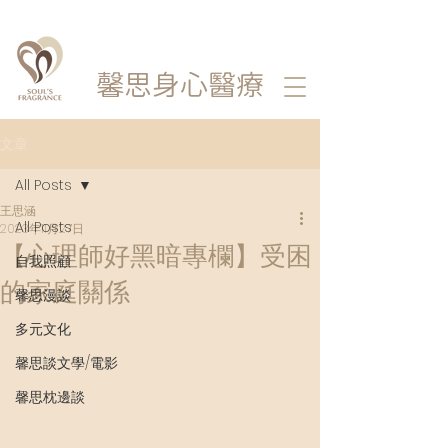
馨思
身心醫療
文章
All Posts
王思涵
All Posts
2023年11月27日
【心理師好黑暗專欄】受困
自我照顧
的家庭關係
馨思漫談
多元文化
馨思談文學/電影
馨思枕邊談