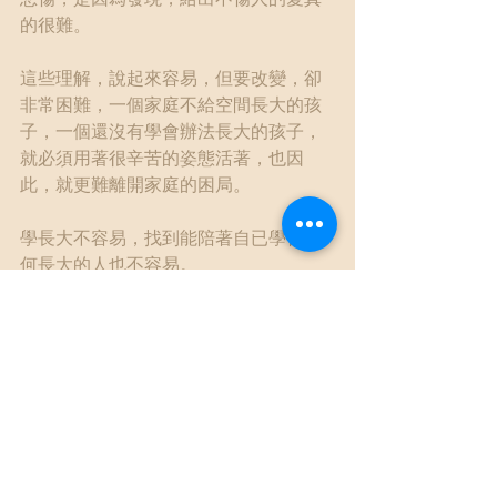
的很難。
這些理解，說起來容易，但要改變，卻
非常困難，一個家庭不給空間長大的孩
子，一個還沒有學會辦法長大的孩子，
就必須用著很辛苦的姿態活著，也因
此，就更難離開家庭的困局。
學長大不容易，找到能陪著自已學習如
何長大的人也不容易。
//更多文章//
▎月球上的心理師部落格
http://psychologistmoon.pixnet.net/
blog