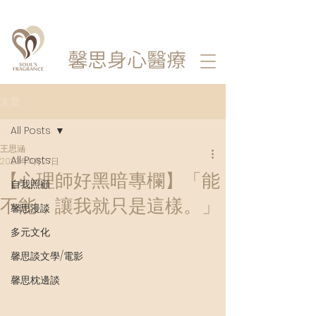
馨思
身心醫療
文章
All Posts
王思涵
All Posts
2023年11月27日
【心理師好黑暗專欄】「能
自我照顧
不能，讓我就只是這樣。」
馨思漫談
多元文化
馨思談文學/電影
馨思枕邊談