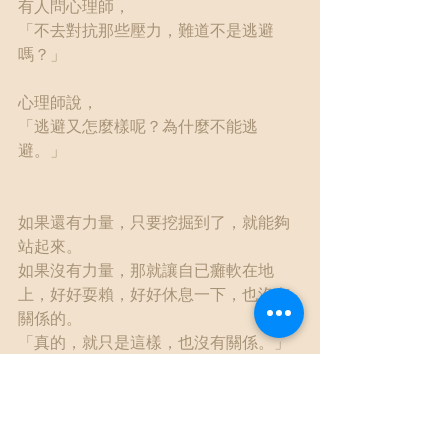
有人問心理師，
「不去對抗那些壓力，難道不是逃避
嗎？」
心理師說，
「逃避又怎麼樣呢？為什麼不能逃
避。」
如果還有力量，只要挖掘到了，就能夠
站起來。
如果沒有力量，那就讓自已癱軟在地
上，好好耍賴，好好休息一下，也沒有
關係的。
「真的，就只是這樣，也沒有關係。」
心理師好黑暗專欄
治療雜記
真實人生改編
就這樣也沒有關係
我就是想這樣不行膩!!(瞬間歪樓)
自我照顧