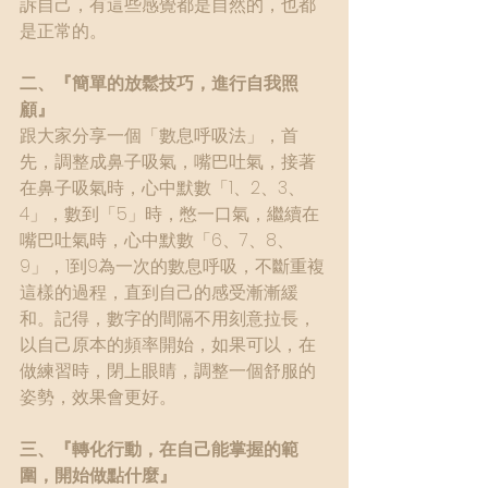
訴自己，有這些感覺都是自然的，也都
是正常的。
二、『簡單的放鬆技巧，進行自我照
顧』
跟大家分享一個「數息呼吸法」，首
先，調整成鼻子吸氣，嘴巴吐氣，接著
在鼻子吸氣時，心中默數「1、2、3、
4」，數到「5」時，憋一口氣，繼續在
嘴巴吐氣時，心中默數「6、7、8、
9」，1到9為一次的數息呼吸，不斷重複
這樣的過程，直到自己的感受漸漸緩
和。記得，數字的間隔不用刻意拉長，
以自己原本的頻率開始，如果可以，在
做練習時，閉上眼睛，調整一個舒服的
姿勢，效果會更好。
三、『轉化行動，在自己能掌握的範
圍，開始做點什麼』