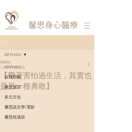
馨思
身心醫療
文章
All Posts
胡綺祐
All Posts
2023年11月28日
【帶著害怕過生活，其實也
自我照顧
是另一種勇敢】
馨思漫談
多元文化
馨思談文學/電影
馨思枕邊談