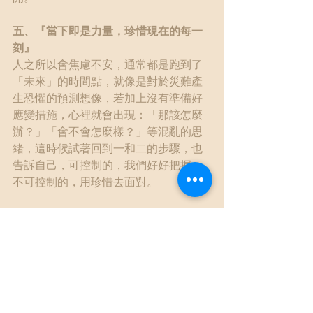
五、『當下即是力量，珍惜現在的每一
刻』
人之所以會焦慮不安，通常都是跑到了
「未來」的時間點，就像是對於災難產
生恐懼的預測想像，若加上沒有準備好
應變措施，心裡就會出現：「那該怎麼
辦？」「會不會怎麼樣？」等混亂的思
緒，這時候試著回到一和二的步驟，也
告訴自己，可控制的，我們好好把握，
不可控制的，用珍惜去面對。
「帶著害怕過生活，其實也是另一種勇
敢。」允許自己有這些情緒，也看到自
己依然有著不凡的力量。無論是實體的
重建，還是心理的重建，都非常不容
易，發揮共體時艱的精神，彼此互相守
望協助，真的是台灣人民最良善的一