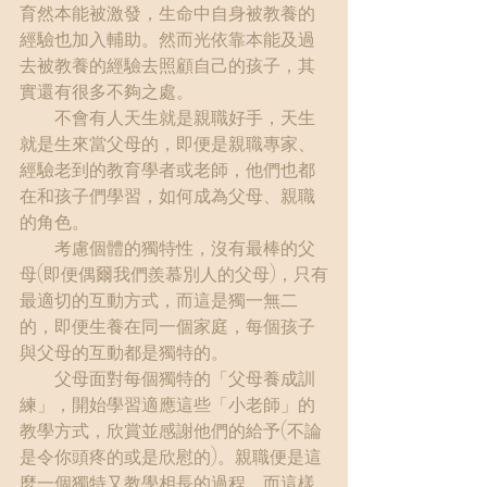
育然本能被激發，生命中自身被教養的
經驗也加入輔助。然而光依靠本能及過
去被教養的經驗去照顧自己的孩子，其
實還有很多不夠之處。
　　不會有人天生就是親職好手，天生
就是生來當父母的，即便是親職專家、
經驗老到的教育學者或老師，他們也都
在和孩子們學習，如何成為父母、親職
的角色。
　　考慮個體的獨特性，沒有最棒的父
母(即便偶爾我們羨慕別人的父母)，只有
最適切的互動方式，而這是獨一無二
的，即便生養在同一個家庭，每個孩子
與父母的互動都是獨特的。
　　父母面對每個獨特的「父母養成訓
練」，開始學習適應這些「小老師」的
教學方式，欣賞並感謝他們的給予(不論
是令你頭疼的或是欣慰的)。親職便是這
麼一個獨特又教學相長的過程，而這樣