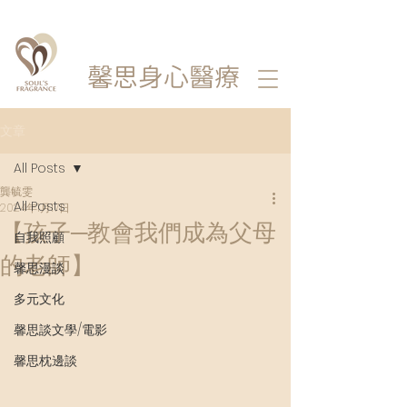
馨思
身心醫療
文章
All Posts
龔毓雯
All Posts
2024年1月17日
【孩子─教會我們成為父母
自我照顧
的老師】
馨思漫談
多元文化
馨思談文學/電影
馨思枕邊談