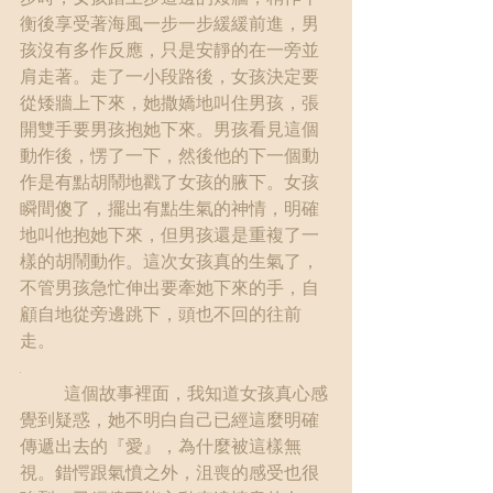
衡後享受著海風一步一步緩緩前進，男
孩沒有多作反應，只是安靜的在一旁並
肩走著。走了一小段路後，女孩決定要
從矮牆上下來，她撒嬌地叫住男孩，張
開雙手要男孩抱她下來。男孩看見這個
動作後，愣了一下，然後他的下一個動
作是有點胡鬧地戳了女孩的腋下。女孩
瞬間傻了，擺出有點生氣的神情，明確
地叫他抱她下來，但男孩還是重複了一
樣的胡鬧動作。這次女孩真的生氣了，
不管男孩急忙伸出要牽她下來的手，自
顧自地從旁邊跳下，頭也不回的往前
走。
.
	這個故事裡面，我知道女孩真心感
覺到疑惑，她不明白自己已經這麼明確
傳遞出去的『愛』，為什麼被這樣無
視。錯愕跟氣憤之外，沮喪的感受也很