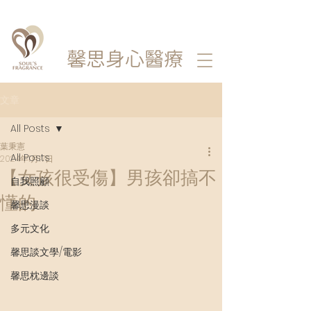
馨思
身心醫療
文章
All Posts
葉秉憲
All Posts
2024年1月17日
【女孩很受傷】男孩卻搞不
自我照顧
懂的
馨思漫談
多元文化
馨思談文學/電影
馨思枕邊談