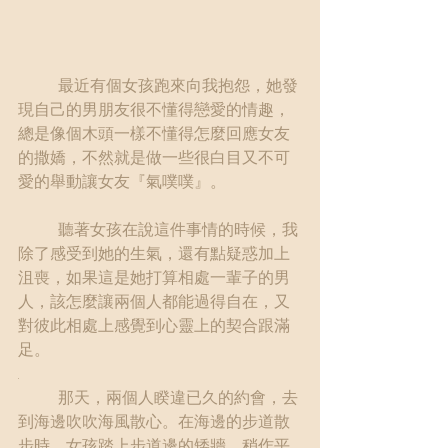
	最近有個女孩跑來向我抱怨，她發
現自己的男朋友很不懂得戀愛的情趣，
總是像個木頭一樣不懂得怎麼回應女友
的撒嬌，不然就是做一些很白目又不可
愛的舉動讓女友『氣噗噗』。
	聽著女孩在說這件事情的時候，我
除了感受到她的生氣，還有點疑惑加上
沮喪，如果這是她打算相處一輩子的男
人，該怎麼讓兩個人都能過得自在，又
對彼此相處上感覺到心靈上的契合跟滿
足。
.
	那天，兩個人睽違已久的約會，去
到海邊吹吹海風散心。在海邊的步道散
步時，女孩踏上步道邊的矮牆，稍作平