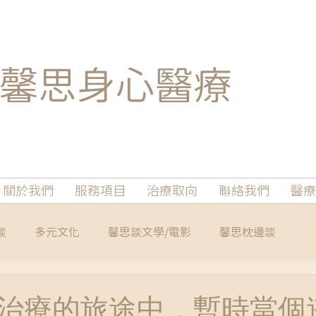
馨思
身心醫療
關於我們
服務項目
治療取向
聯絡我們
醫療
談
多元文化
馨思談文學/電影
馨思枕邊談
治療的旅途中，暫時當個