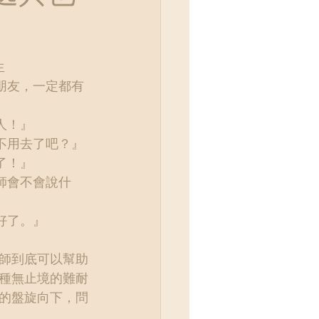
生
朋友，一定都有
人！』
不用去了吧？』
了！』
師會不會說什
好了。』
師到底可以幫助
種無止境的難耐
的盤旋向下，問