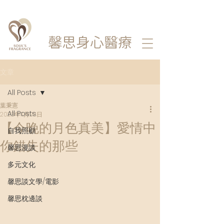
馨思
身心醫療
文章
All Posts
葉秉憲
All Posts
2023年11月28日
【今晚的月色真美】愛情中
自我照顧
你錯失的那些
馨思漫談
多元文化
馨思談文學/電影
馨思枕邊談