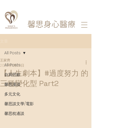
馨思
身心醫療
文章
All Posts
王家齊
All Posts
2023年11月28日
【人生劇本】#過度努力 的
自我照顧
三種變化型 Part2
馨思漫談
多元文化
馨思談文學/電影
馨思枕邊談