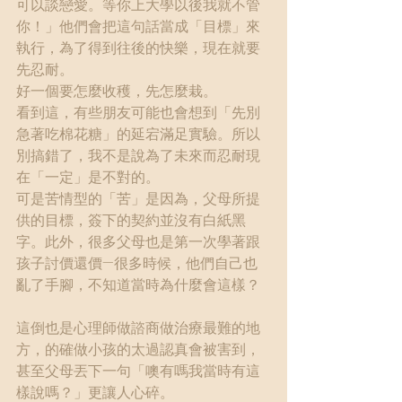
可以談戀愛。等你上大學以後我就不管
你！」他們會把這句話當成「目標」來
執行，為了得到往後的快樂，現在就要
先忍耐。
好一個要怎麼收穫，先怎麼栽。
看到這，有些朋友可能也會想到「先別
急著吃棉花糖」的延宕滿足實驗。所以
別搞錯了，我不是說為了未來而忍耐現
在「一定」是不對的。
可是苦情型的「苦」是因為，父母所提
供的目標，簽下的契約並沒有白紙黑
字。此外，很多父母也是第一次學著跟
孩子討價還價—很多時候，他們自己也
亂了手腳，不知道當時為什麼會這樣？
這倒也是心理師做諮商做治療最難的地
方，的確做小孩的太過認真會被害到，
甚至父母丟下一句「噢有嗎我當時有這
樣說嗎？」更讓人心碎。