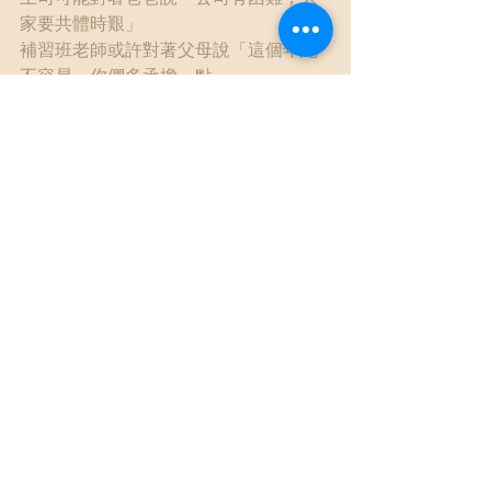
家要共體時艱」
補習班老師或許對著父母說「這個年紀
不容易，你們多承擔一點」
然後回到第一個畫面，你看到了什麼？
#人生劇本
#你要忍耐
https://chiachiwangpsy.blogspot.co
m/....../blog-post_26.html
自我照顧
查看全部
最新文章