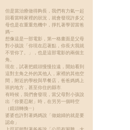
但是當治療做得夠長，我們有力氣一起
回看當時家裡的狀況，就會發現許多父
母也是在重重危機中，掙扎著學習當爸
媽—
想像這是一部電影，第一格畫面是父母
對小孩說「你現在忍著點，你長大我就
不管你了。」，也是這部電影的兩個主
角。
現在，試著把鏡頭慢慢拉遠，開始看到
這對主角之外的其他人，家裡的其他空
間，附近的學校與早餐店，爸爸媽媽上
班的地方，甚至你住的縣市..
有時候，我們會發現，當父母對小孩說
出「你要忍耐」時，在另另一個時空
（鏡頭轉換—）
婆婆也許對著媽媽說「做媳婦的就是要
認命」
上司可能對著爸爸說「公司有困難，大