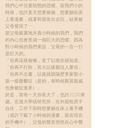
我們心中兒童狀態的恐懼。當我們小的
時候，也許某天想要偷懶，想要躺在床
上看漫畫，或著和朋友出去玩，結果被
父母發現了—
當父母嚴厲地斥責小時候的我們，我們
的內心也會形成一個巨大的恐懼。因為
對小時候的我們來說，父母的一言一行
是巨大的。
「你再這樣偷懶，老了以後你就知道」
「你再不打扮，長大以後都沒人要你」
「你再不念書，以後就跟隔壁李家那小
孩一樣憂鬱症（是的，有時候鄰居親戚
也會被扯進來）」
於是，當有一天你長大了，也許20,30來
歲。念過大學或研究所，在外面租房子
自住，工作下班時想要躺在床上看手機
（或許下載了小時候的漫畫，裝在現在
的手機中），父母的聲音突然在心中響