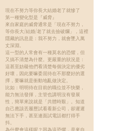
現在不努力等你長大結婚老了就慘了
第一種變化型是『威脅』
來自家庭的威脅通常是「現在不努力，
等你長大/結婚/老了就去撿破爛」，這裡
隱藏的訊息是：我不努力，就會墜入萬
丈深淵。
這一型的人常會有一種莫名的恐懼，但
又搞不清楚為什麼。更嚴重的狀況是：
這甚至妨礙他們看清楚每個決定的優劣
好壞，因此要嘛委屈待在不那麼好的選
擇，要嘛就是衝動地亂做決定。
比如：明明待在目前的職位並不快樂，
能力無法發揮，主管也講明沒有發展
性，簡單來說就是「共體時艱」。知道
自己應該丟履歷試看看新公司，卻遲遲
無法下手，甚至連面試電話都打得手
抖。
為什麼會這樣呢？因為這恐懼，是來自