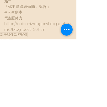
起—
「你要是繼續偷懶，就會...」
#人生劇本
#過度努力
https://chiachiwangpsy.blogspot.co
m/....../blog-post_26.html
親子關係
親密關係
自我照顧
查看全部
最新文章