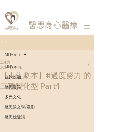
馨思
身心醫療
文章
All Posts
王家齊
All Posts
2024年1月17日
【人生劇本】#過度努力 的
自我照顧
三種變化型 Part1
馨思漫談
多元文化
馨思談文學/電影
馨思枕邊談